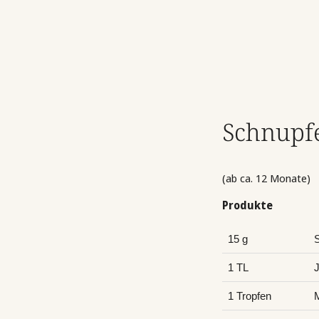
Schnupfe
(ab ca. 12 Monate)
Produkte
15 g
S
1 TL
J
1 Tropfen