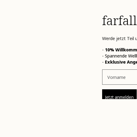
farfa
Werde jetzt Teil
-
10% Willkomm
- Spannende Well
-
Exklusive Ang
Vorname
Jetzt anmelden
Indem ich auf "JETZT 
zu. Ich stimme damit z
Aromacard-Kund:innen,