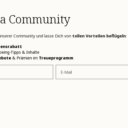
lla Community
 unserer Community und lasse Dich von
tollen Vorteilen beflügeln
:
ensrabatt
being-Tipps & Inhalte
ebote
& Prämien im
Treueprogramm
Email
ANMELDEN" klicke, stimme ich den
Allgemeinen Geschäftsbedingungen
und
Datenschutzricht
udem auch den Teilnahmebedingungen des Treueprogramms zu (Teil der AGB), die ich gelesen
 Akademiekurse und Handelspartner:innen sind vom Treueprogramm ausgeschlossen.