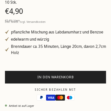
10 Stk.
€4,90
Stückpreis
pro
€0,49
/
item
inkl. MwSt. zzgl.
Versandkosten
pflanzliche Mischung aus Labdanumharz und Benzoe
edelwarm und würzig
Brenndauer ca. 35 Minuten, Länge 20cm, davon 2,7cm
Holz
IN DEN WARENKORB
SICHER BEZAHLEN MIT
Artikel ist auf Lager