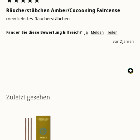
Räucherstäbchen Amber/Cocooning Faircense
mein liebstes Räucherstäbchen
Fanden Sie diese Bewertung hilfreich?
Ja
Melden
Teilen
vor 2 Jahren
Zuletzt gesehen
faircense-
raeucherstaebchen-
amber-
Kombi-