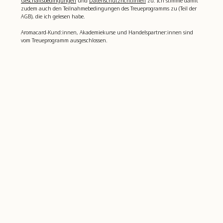
Geschäftsbedingungen
und
Datenschutzrichtlinien
zu. Ich stimme damit
zudem auch den Teilnahmebedingungen des Treueprogramms zu (Teil der
AGB), die ich gelesen habe.
Aromacard-Kund:innen, Akademiekurse und Handelspartner:innen sind
vom Treueprogramm ausgeschlossen.
Beflügle dein Wohlbefinden
4,8
basierend auf
1.006
bewertungen
farfalla
Kundenservice