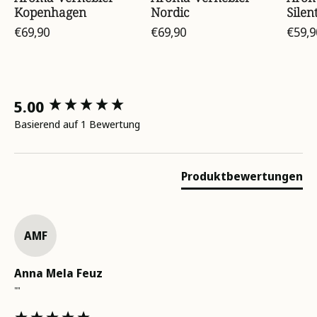
Kopenhagen
Nordic
Silen
€69,90
€69,90
€59,9
New content loaded
5.00
Basierend auf 1 Bewertung
Produktbewertungen
AMF
Anna Mela Feuz
""