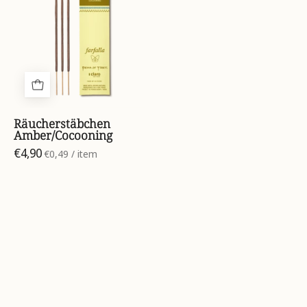
7612534310147_01.webp
Räucherstäbchen
Amber/Cocooning
€4,90
pro
€0,49
/
item