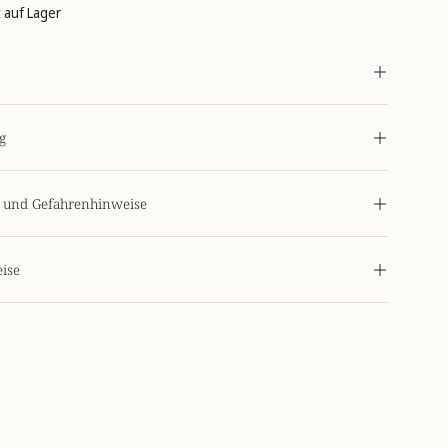
st auf Lager
g
s- und Gefahrenhinweise
ise