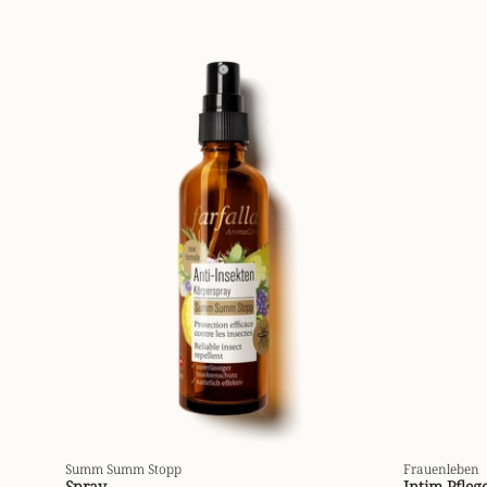
summ-
summ-
stopp-
anti-
insekten-
spray-
75ml-
front-
7612534101608_01.webp
Summ Summ Stopp
Frauenleben
Spray
Intim Pfleg