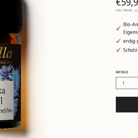
€59,
inkl. MwSt. z
Bio-An
Eigens
erdig-
Schutz
MENGE
1