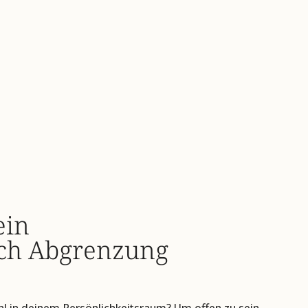
ein
ch Abgrenzung
l in deinem Persönlichkeitsraum? Um offen zu sein