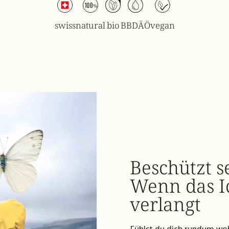
swiss
natural
bio
BBDÄÖ
vegan
Beschützt s
Wenn das I
verlangt
Fühlst du dich rundum woh