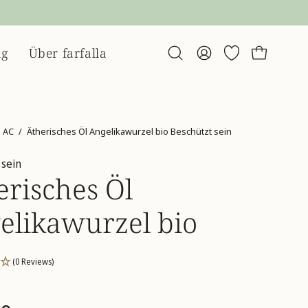
ng
Über farfalla
Suchleiste
Mein
Wunschliste
Warenko
öffnen
Account
AC
/
Ätherisches Öl Angelikawurzel bio Beschützt sein
 sein
erisches Öl
elikawurzel bio
(0 Reviews)