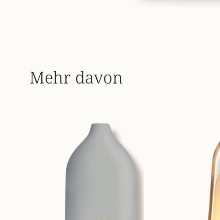
Mehr davon
vernebler-
kopenhagen-
7612534170598_01[1].webp