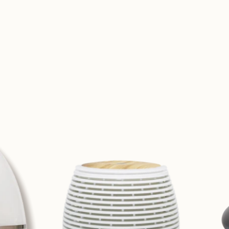
vernebler-
r-
valencia-
7612534171038_01[1].webp
70895_01[1].webp