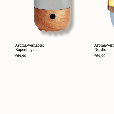
Aroma-Vernebler
Aroma-Vern
Kopenhagen
Nordic
€69,90
€69,90
New content loaded