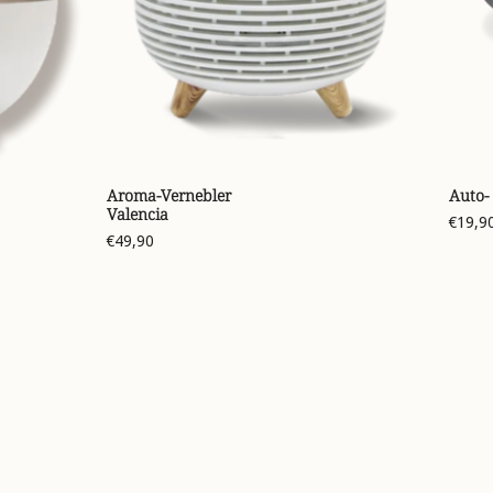
Aroma-Vernebler
Auto-
Valencia
€19,9
€49,90