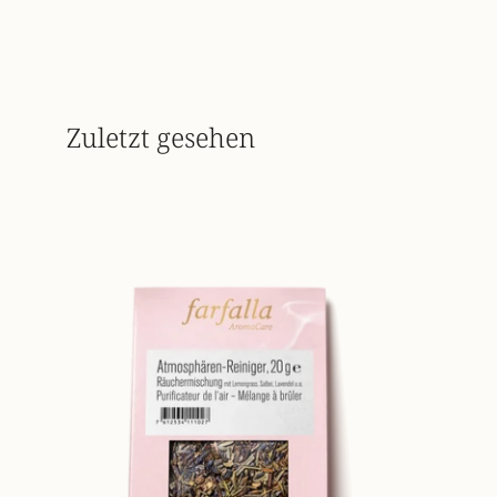
Zuletzt gesehen
rauch-
mischung-
atmosphaerenreiniger-
front-
7612534111027_01.webp