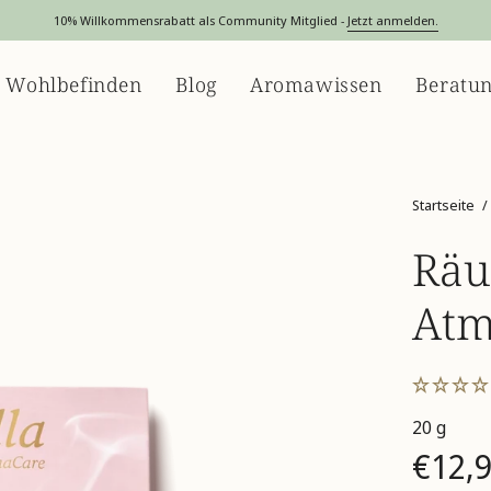
10% Willkommensrabatt als Community Mitglied -
Jetzt anmelden.
 Wohlbefinden
Blog
Aromawissen
Beratu
Startseite
/
Räu
Atm
20 g
€12,