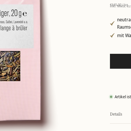
Stückpreis
pro
€645,00
/
kg
inkl. MwSt. z
neutra
Raums
mit Wa
Artikel i
Details