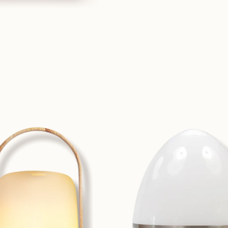
vernebler-
verneble
nordic-
silent-
licht-
76125341
7612534170567-
01.webp