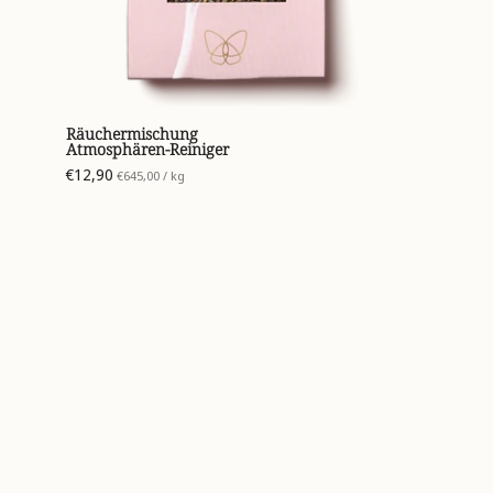
Räuchermischung
Atmosphären-Reiniger
€12,90
pro
€645,00
/
kg