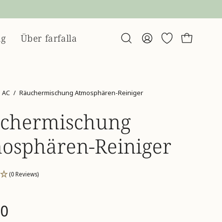
ng
Über farfalla
Suchleiste
Mein
Wunschliste
Warenko
öffnen
Account
AC
/
Räuchermischung Atmosphären-Reiniger
chermischung
osphären-Reiniger
(0 Reviews)
90