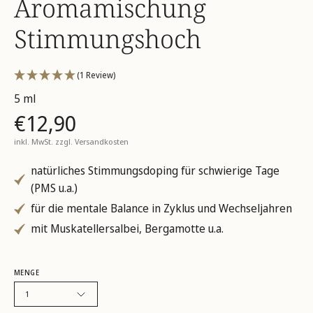
Aromamischung
Stimmungshoch
(1 Review)
5 ml
€12,90
inkl. MwSt. zzgl.
Versandkosten
natürliches Stimmungsdoping für schwierige Tage
(PMS u.a.)
für die mentale Balance in Zyklus und Wechseljahren
mit Muskatellersalbei, Bergamotte u.a.
MENGE
1