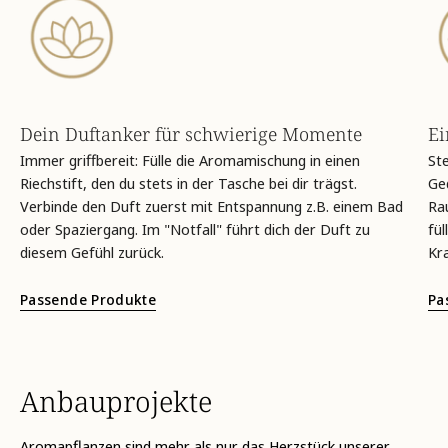
Dein Duftanker für schwierige Momente
Ei
Immer griffbereit: Fülle die Aromamischung in einen
Ste
Riechstift, den du stets in der Tasche bei dir trägst.
Ged
Verbinde den Duft zuerst mit Entspannung z.B. einem Bad
Ra
oder Spaziergang. Im "Notfall" führt dich der Duft zu
fül
diesem Gefühl zurück.
Kra
Passende Produkte
Pa
Anbauprojekte
Aromapflanzen sind mehr als nur das Herzstück unserer