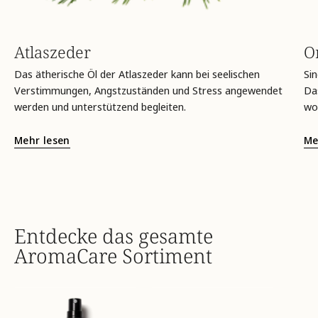
Atlaszeder
O
Das ätherische Öl der Atlaszeder kann bei seelischen
Sin
Verstimmungen, Angstzuständen und Stress angewendet
Das
werden und unterstützend begleiten.
wo
Mehr lesen
Me
Entdecke das gesamte
AromaCare Sortiment
summ-
frauenleben-
summ-
intim-