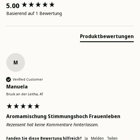
New content loaded
5.00
Basierend auf 1 Bewertung
Produktbewertungen
M
Verified Customer
Manuela
Bruck an der Leitha, AT
Aromamischung Stimmungshoch Frauenleben
Rezensent hat keine Kommentare hinterlassen.
Fanden Sie diese Bewertung hilfreich?
Ja
Melden
Teilen