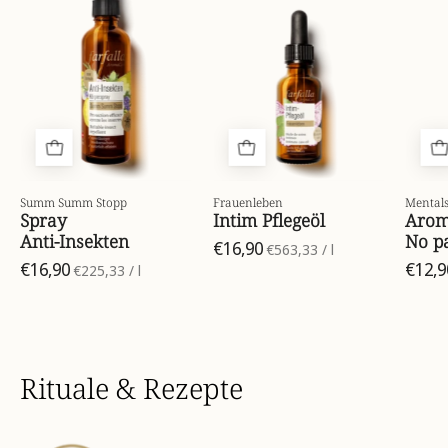
stopp-
pflegeoel-
anti-
front-
insekten-
7612534030397_1.
spray-
75ml-
front-
7612534101608_01.webp
Summ Summ Stopp
Frauenleben
Mentals
Spray
Intim Pflegeöl
Aroma
Anti-Insekten
No p
€16,90
pro
€563,33
/
l
€16,90
pro
€12,9
€225,33
/
l
Rituale & Rezepte