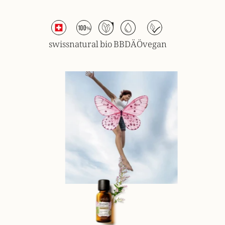
swiss
natural
bio
BBDÄÖ
vegan