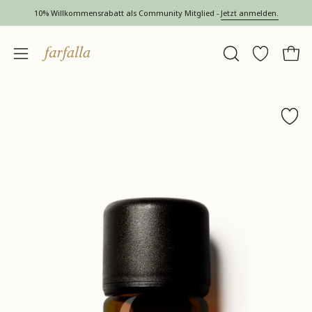
Inhalt
10% Willkommensrabatt als Community Mitglied -
Jetzt anmelden.
überspringen
SUCHLEISTE
Wunschlis
Ware
Navigationsmenü
ÖFFNEN
öffnen
Bild-
Bil
Wunsch
Lightbox
Li
öffnen
öf