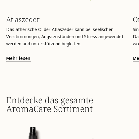
Atlaszeder
O
Das ätherische Öl der Atlaszeder kann bei seelischen
Sin
Verstimmungen, Angstzuständen und Stress angewendet
Das
werden und unterstützend begleiten.
wo
Mehr lesen
Me
Entdecke das gesamte
AromaCare Sortiment
summ-
frauenleben-
summ-
intim-