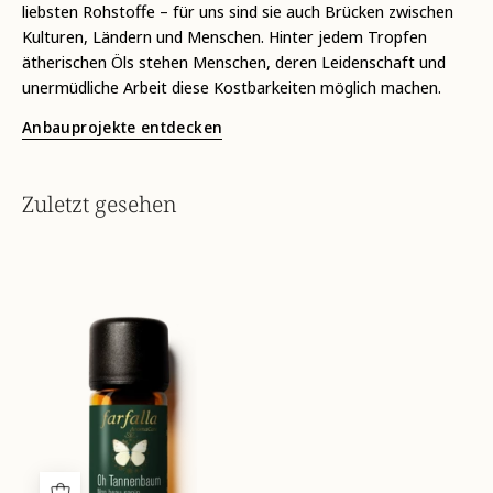
liebsten Rohstoffe – für uns sind sie auch Brücken zwischen
Kulturen, Ländern und Menschen. Hinter jedem Tropfen
ätherischen Öls stehen Menschen, deren Leidenschaft und
unermüdliche Arbeit diese Kostbarkeiten möglich machen.
Anbauprojekte entdecken
Zuletzt gesehen
aromamischung-
oh-
tannenbaum-
front-
7612534019903_1.webp