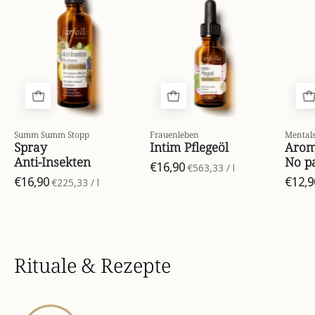
stopp-
pflegeoel-
anti-
front-
insekten-
7612534030397_1.
spray-
75ml-
front-
7612534101608_01.webp
Summ Summ Stopp
Frauenleben
Mentals
Spray
Intim Pflegeöl
Aroma
Anti-Insekten
No p
€16,90
pro
€563,33
/
l
€16,90
pro
€12,9
€225,33
/
l
Rituale & Rezepte