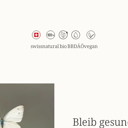
swiss
natural
bio
BBDÄÖ
vegan
Bleib gesu