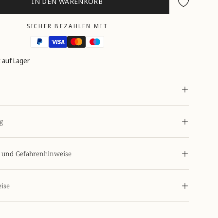
IN DEN WARENKORB
Wunschliste
SICHER BEZAHLEN MIT
st auf Lager
g
s- und Gefahrenhinweise
ise