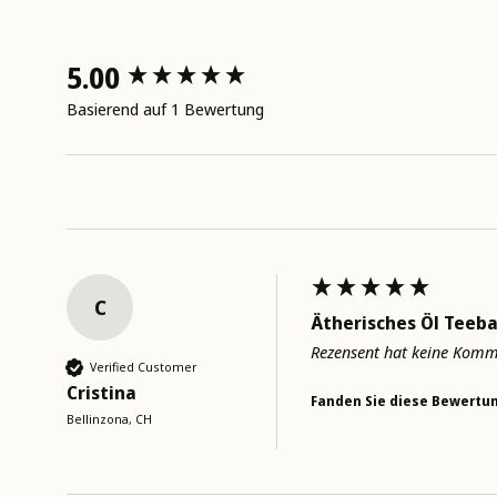
New content loaded
5.00
Basierend auf 1 Bewertung
C
Ätherisches Öl Teeb
Rezensent hat keine Komm
Verified Customer
Cristina
Fanden Sie diese Bewertun
Bellinzona, CH