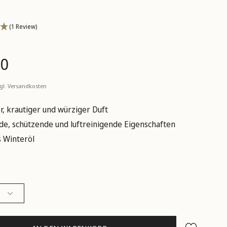
(1 Review)
90
o
zgl.
Versandkosten
er, krautiger und würziger Duft
de, schützende und luftreinigende Eigenschaften
s Winteröl