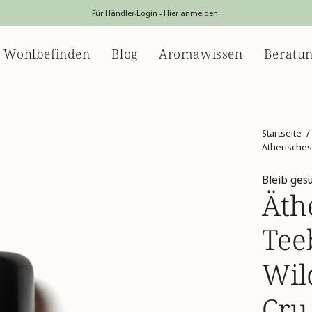
Für Händler-Login -
Hier anmelden.
 Wohlbefinden
Blog
Aromawissen
Beratu
Startseite
/
Ätherische
Bleib ges
Äth
Tee
Wil
Cru