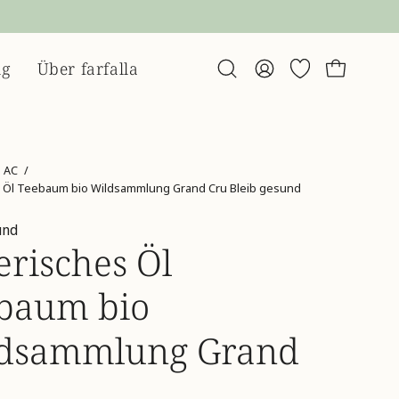
ng
Über farfalla
Suchleiste
Mein
Wunschliste
Warenko
öffnen
Account
AC
/
s Öl Teebaum bio Wildsammlung Grand Cru Bleib gesund
und
erisches Öl
baum bio
dsammlung Grand