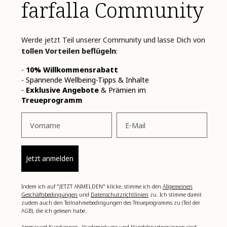
farfalla Community
Werde jetzt Teil unserer Community und lasse Dich von
tollen Vorteilen beflügeln
:
-
10% Willkommensrabatt
- Spannende Wellbeing-Tipps & Inhalte
-
Exklusive Angebote
& Prämien im
Treueprogramm
Vorname
Email
Jetzt anmelden
Indem ich auf "JETZT ANMELDEN" klicke, stimme ich den
Allgemeinen
Geschäftsbedingungen
und
Datenschutzrichtlinien
zu. Ich stimme damit
zudem auch den Teilnahmebedingungen des Treueprogramms zu (Teil der
AGB), die ich gelesen habe.
Aromacard-Kund:innen, Akademiekurse und Handelspartner:innen sind