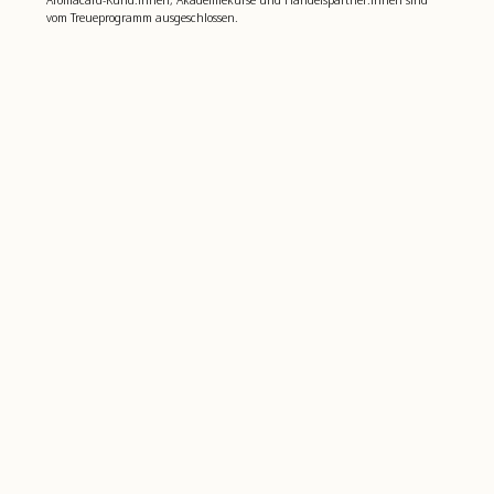
vom Treueprogramm ausgeschlossen.
Beflügle dein Wohlbefinden
4,8
basierend auf
1.002
bewertungen
farfalla
Kundenservice
farfalla for Business