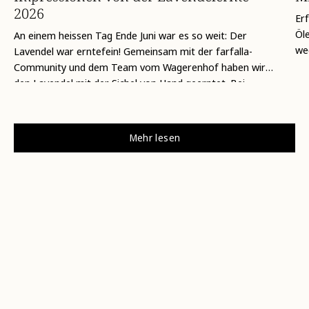
2026
Erf
Öl
An einem heissen Tag Ende Juni war es so weit: Der
wec
Lavendel war erntefein! Gemeinsam mit der farfalla-
Community und dem Team vom Wagerenhof haben wir
den Lavendel mit der Sichel von Hand geerntet. Bei
Temperaturen...
Mehr lesen