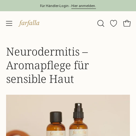
Inhalt
Für Händler-Login -
Hier anmelden.
überspringen
SUCHLEISTE
Wunschlis
Ware
Navigationsmenü
ÖFFNEN
öffnen
Neurodermitis –
Aromapflege für
sensible Haut