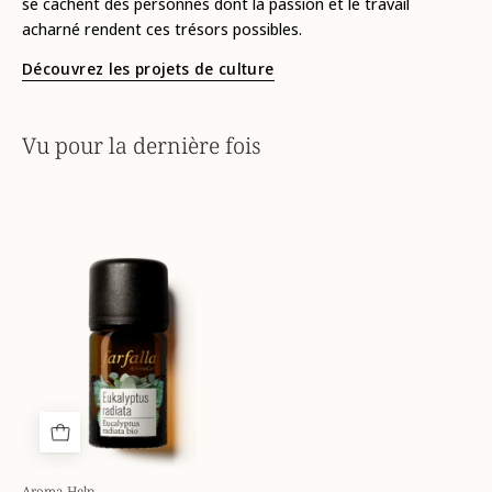
se cachent des personnes dont la passion et le travail
acharné rendent ces trésors possibles.
Découvrez les projets de culture
Vu pour la dernière fois
aetherisches-
oel-
eukalyptus-
radiata-
5ml-
front-
7612534015189_01.webp
Aroma Help