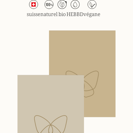
suisse
naturel
bio
HEBBD
végane