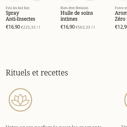
Fini les bzz bzz
Bien-être féminin
Force m
Spray
Huile de soins
Arom
Anti-Insectes
intimes
Zéro
€16,90
par
€16,90
par
€12,9
€225,33
/
l
€563,33
/
l
Rituels et recettes