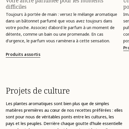
Votre ancre parfumée pour les moments
Un
difficiles
po
Toujours à portée de main : versez le mélange aromatique
Ima
dans un bâtonnet parfumé que vous avez toujours dans
se
votre poche. Associez d'abord le parfum à un moment de
pul
détente, comme un bain ou une promenade. En cas
co
d'urgence, le parfum vous ramènera à cette sensation.
pos
Pr
Produits assortis
Projets de culture
Les plantes aromatiques sont bien plus que de simples
matières premières au cœur de nos recettes préférées : elles
sont pour nous de véritables ponts entre les cultures, les
pays et les peuples. Derrière chaque goutte d’huile essentielle