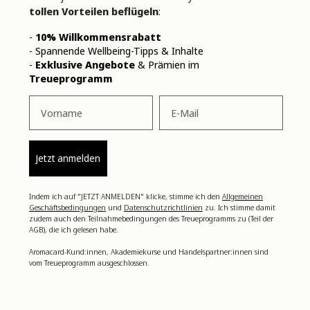
tollen Vorteilen beflügeln
:
-
10% Willkommensrabatt
- Spannende Wellbeing-Tipps & Inhalte
-
Exklusive Angebote
& Prämien im
Treueprogramm
Vorname
Email
Jetzt anmelden
Indem ich auf "JETZT ANMELDEN" klicke, stimme ich den
Allgemeinen
Geschäftsbedingungen
und
Datenschutzrichtlinien
zu. Ich stimme damit
zudem auch den Teilnahmebedingungen des Treueprogramms zu (Teil der
AGB), die ich gelesen habe.
Aromacard-Kund:innen, Akademiekurse und Handelspartner:innen sind
vom Treueprogramm ausgeschlossen.