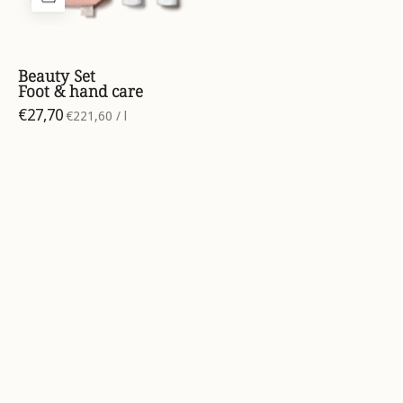
7612534285391_01.webp
Beauty Set
Foot & hand care
€27,70
per
€221,60
/
l