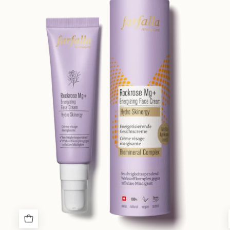
energizing-
face-
cream-
rockrose-
mg-
kombi-
7612534040396_01.webp