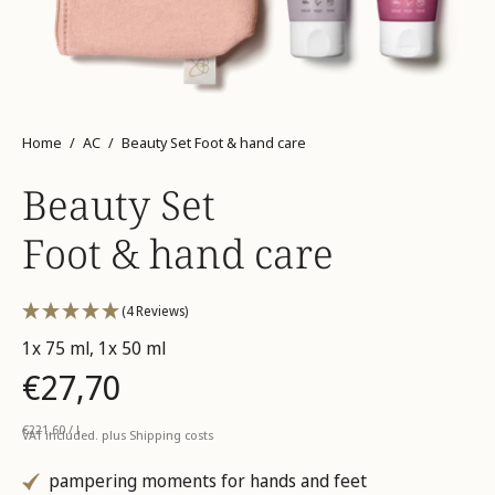
Home
/
AC
/
Beauty Set Foot & hand care
Beauty Set
Foot & hand care
(4 Reviews)
1x 75 ml, 1x 50 ml
€27,70
Unit
per
€221,60
/
l
price
VAT included. plus
Shipping costs
pampering moments for hands and feet