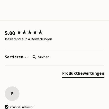
New content loaded
5.00
Basierend auf 4 Bewertungen
Suchen:
Sortieren
Produktbewertungen
E
Verified Customer