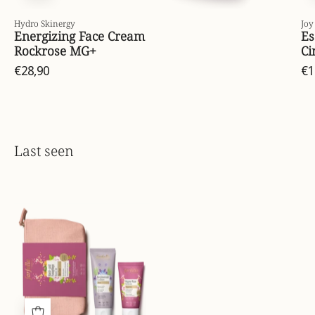
Hydro Skinergy
Joy
Energizing Face Cream
Es
Rockrose MG+
Ci
€28,90
€1
Last seen
beauty-
set-
hand-
und-
fusspflege-
kombi-