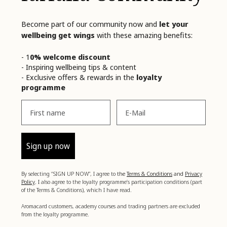
Become part of our community now and
let your
wellbeing get wings
with these amazing benefits:
- 1
0% welcome discount
- Inspiring wellbeing tips & content
- Exclusive offers & rewards in the
loyalty
programme
Vorname
Email
Sign up now
By selecting “SIGN UP NOW”, I agree to
the
Terms & Conditions
and
Privacy
Policy
. I
also agree to the loyalty programme’s participation conditions (part
of the Terms & Conditions), which I have read.
Aromacard customers, academy courses and trading partners are excluded
from the loyalty programme.